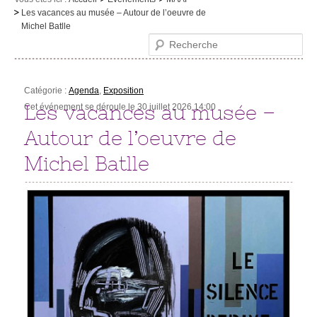
Les vacances au musée – Autour de l’oeuvre de
Le musée
Michel Batlle
Recherche
Visites et activités
Evénements et expositions
Catégorie :
Agenda
,
Exposition
Infos pratiques
Les vacances au musée –
Cet événement se déroule le 30 juillet 2026 14:00
Autour de l’oeuvre de
Michel Batlle