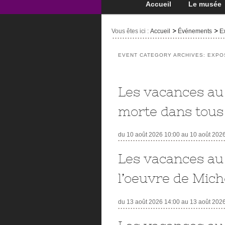
Accueil
Le musée
Vous êtes ici :
Accueil
Événements
Ex
EVENT CATEGORY ARCHIVES:
EXPO
Les vacances au
morte dans tous
du 10 août 2026 10:00 au 10 août 202
Les vacances au
l’oeuvre de Miche
du 13 août 2026 14:00 au 13 août 202