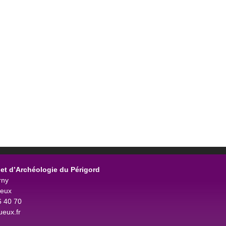
et d’Archéologie du Périgord
rny
ueux
6 40 70
eux.fr