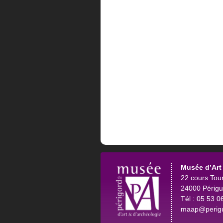
Musée d’Art 
22 cours Tou
24000 Périg
Tél : 05 53 0
maap@perigu