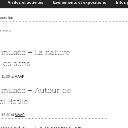
Visites et activités
Evénements et expositions
Infos 
position
SITION
 musée – La nature
 les sens
6 11:30
at
MAAP
 musée – Autour de
l Batlle
6 15:30
at
MAAP