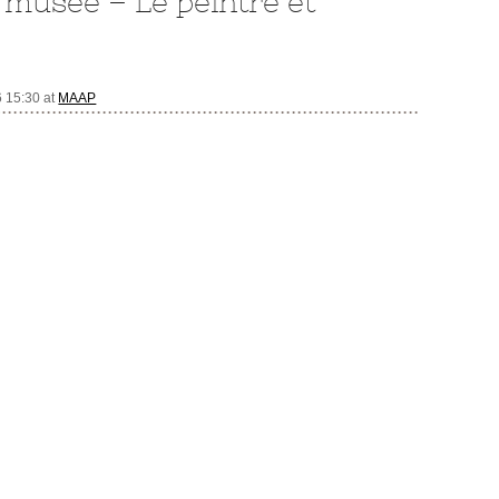
 musée – Le peintre et
6 15:30
at
MAAP