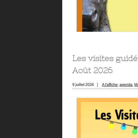
Les visites guidé
Août 2026
9 juillet 2026
|
A l'affiche
,
agenda
,
Ma