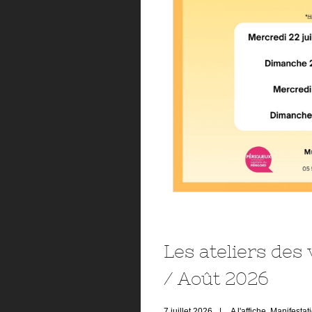
Les ateliers des 
/ Août 2026
7 juillet 2026
|
A l'affiche
,
Manifestat