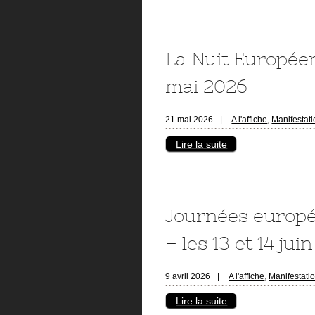
La Nuit Europée
mai 2026
21 mai 2026
|
A l'affiche
,
Manifestat
Lire la suite
Journées europé
– les 13 et 14 juin
9 avril 2026
|
A l'affiche
,
Manifestati
Lire la suite