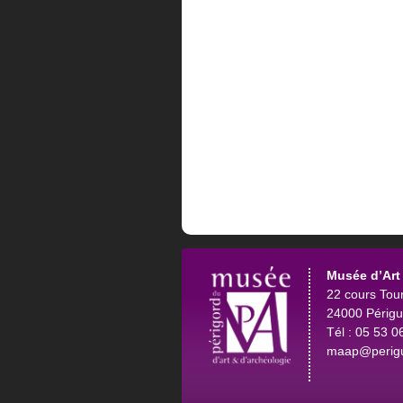
Musée d’Art 
22 cours Tou
24000 Périg
Tél : 05 53 0
maap@perigu