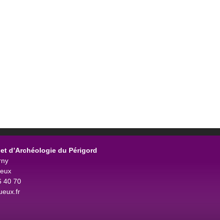
et d’Archéologie du Périgord
rny
ueux
6 40 70
eux.fr