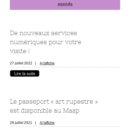
agenda
De nouveaux services
numériques pour votre
visite !
27 juillet 2022
|
A l'affiche
Lire la suite
Le passeport « art rupestre »
est disponible au Maap
29 juillet 2021
|
A l'affiche