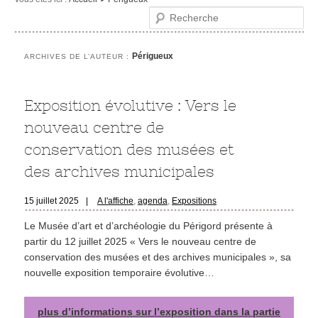
Recherche
Le musée
Visites et activités
Périgueux
ARCHIVES DE L’AUTEUR :
Evénements et expositions
Infos pratiques
Exposition évolutive : Vers le
nouveau centre de
conservation des musées et
des archives municipales
15 juillet 2025
|
A l'affiche
,
agenda
,
Expositions
Le Musée d’art et d’archéologie du Périgord présente à
partir du 12 juillet 2025 « Vers le nouveau centre de
conservation des musées et des archives municipales », sa
nouvelle exposition temporaire évolutive…
plus d’informations sur l’exposition dans la partie