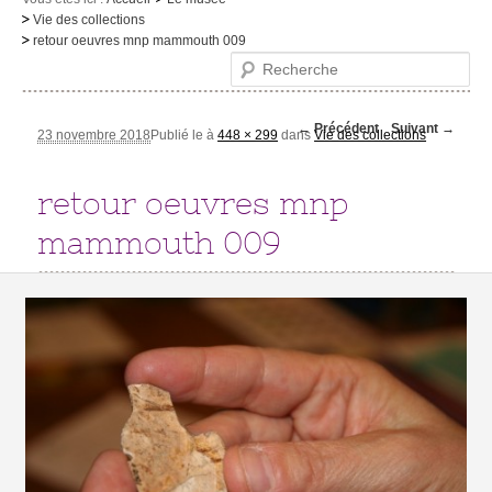
Vie des collections
Le musée
retour oeuvres mnp mammouth 009
Recherche
Visites et activités
Evénements et expositions
Navigation des
← Précédent
Suivant →
23 novembre 2018
Publié le
à
448 × 299
dans
Vie des collections
images
Infos pratiques
retour oeuvres mnp
mammouth 009