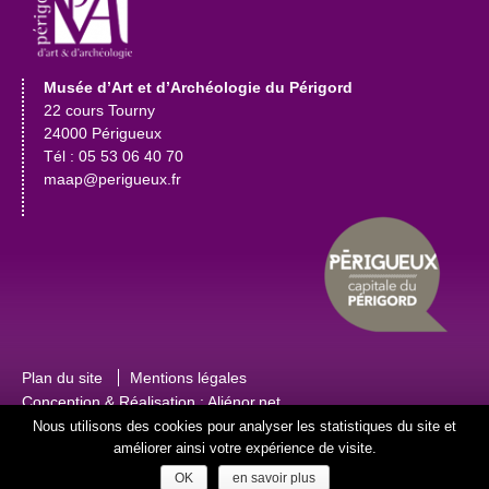
Musée d’Art et d’Archéologie du Périgord
22 cours Tourny
24000 Périgueux
Tél : 05 53 06 40 70
maap@perigueux.fr
Plan du site
Mentions légales
Conception & Réalisation :
Aliénor.net
Nous utilisons des cookies pour analyser les statistiques du site et
améliorer ainsi votre expérience de visite.
OK
en savoir plus
@2012 Copyright - Mairie de Périgueux, tous droits réservés.