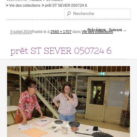
Vie des collections
prêt ST SEVER 050724 6
Le musée
Recherche
Visites et activités
Navigation des
← Précédent
Suivant →
Evénements et expositions
5 juillet 2024
Publié le
à
2560 × 1707
dans
Vie des collections
images
Infos pratiques
prêt ST SEVER 050724 6