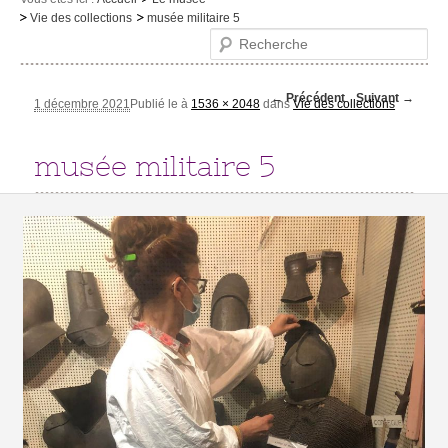
Vie des collections
musée militaire 5
Le musée
Recherche
Visites et activités
Navigation des
← Précédent
Suivant →
Evénements et expositions
1 décembre 2021
Publié le
à
1536 × 2048
dans
Vie des collections
images
Infos pratiques
musée militaire 5