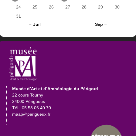
24
25
26
27
28
29
30
31
« Juil
Sep »
Musée d’Art et d’Archéologie du Périgord
22 cours Tourny
24000 Périgueux
Tél : 05 53 06 40 70
maap@perigueux.fr