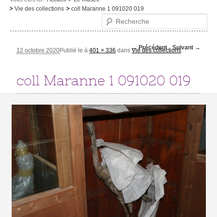
Vie des collections
coll Maranne 1 091020 019
Le musée
Recherche
Visites et activités
Navigation des
← Précédent
Suivant →
Evénements et expositions
12 octobre 2020
Publié le
à
401 × 336
dans
Vie des collections
images
Infos pratiques
coll Maranne 1 091020 019