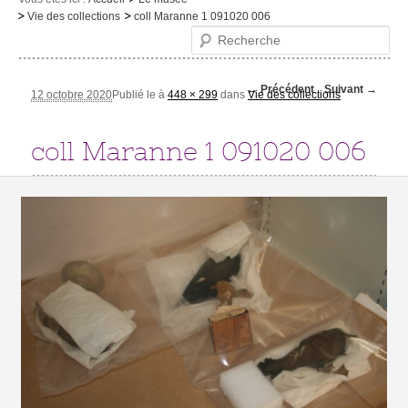
Vie des collections
coll Maranne 1 091020 006
Le musée
Recherche
Visites et activités
Navigation des
← Précédent
Suivant →
Evénements et expositions
12 octobre 2020
Publié le
à
448 × 299
dans
Vie des collections
images
Infos pratiques
coll Maranne 1 091020 006