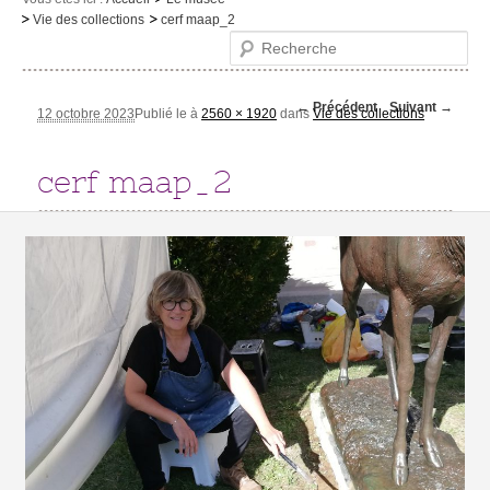
Vie des collections
cerf maap_2
Le musée
Recherche
Visites et activités
Navigation des
← Précédent
Suivant →
Evénements et expositions
12 octobre 2023
Publié le
à
2560 × 1920
dans
Vie des collections
images
Infos pratiques
cerf maap_2