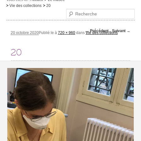
Vie des collections
20
Le musée
Recherche
Visites et activités
Navigation des
← Précédent
Suivant →
Evénements et expositions
20 octobre 2020
Publié le
à
720 × 960
dans
Vie des collections
images
Infos pratiques
20