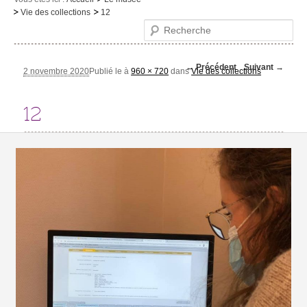
Vie des collections
12
Le musée
Recherche
Visites et activités
Navigation des
← Précédent
Suivant →
Evénements et expositions
2 novembre 2020
Publié le
à
960 × 720
dans
Vie des collections
images
Infos pratiques
12