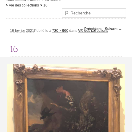
Vie des collections
16
Le musée
Recherche
Visites et activités
Navigation des
← Précédent
Suivant →
Evénements et expositions
19 février 2021
Publié le
à
720 × 960
dans
Vie des collections
images
Infos pratiques
16