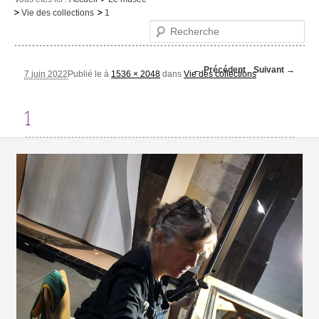
Vie des collections
1
Le musée
Recherche
Visites et activités
Navigation des
← Précédent
Suivant →
Evénements et expositions
7 juin 2022
Publié le
à
1536 × 2048
dans
Vie des collections
images
Infos pratiques
1