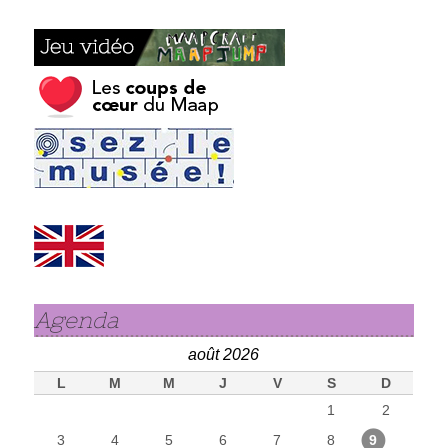
Agenda
août 2026
L
M
M
J
V
S
D
1
2
3
4
5
6
7
8
9