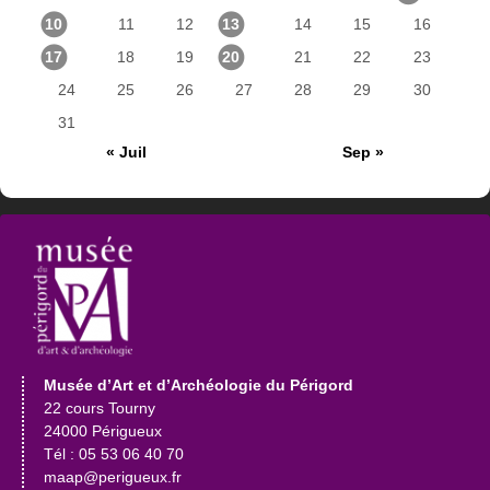
10
11
12
13
14
15
16
17
18
19
20
21
22
23
24
25
26
27
28
29
30
31
« Juil
Sep »
Musée d’Art et d’Archéologie du Périgord
22 cours Tourny
24000 Périgueux
Tél : 05 53 06 40 70
maap@perigueux.fr