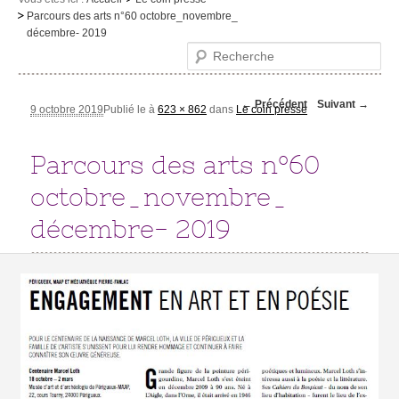
Parcours des arts n°60 octobre_novembre_
Le musée
décembre- 2019
Recherche
Visites et activités
Evénements et expositions
Navigation des
← Précédent
Suivant →
9 octobre 2019
Publié le
à
623 × 862
dans
Le coin presse
images
Infos pratiques
Parcours des arts n°60
octobre_novembre_
décembre- 2019