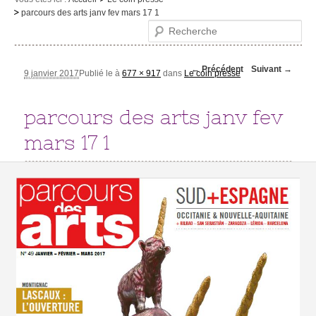
parcours des arts janv fev mars 17 1
Le musée
Recherche
Visites et activités
Navigation des
← Précédent
Suivant →
Evénements et expositions
9 janvier 2017
Publié le
à
677 × 917
dans
Le coin presse
images
Infos pratiques
parcours des arts janv fev
mars 17 1