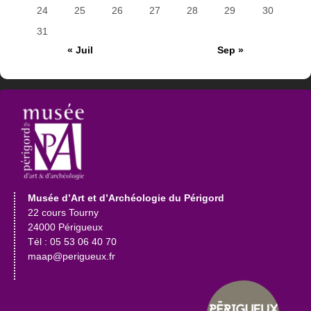
24
25
26
27
28
29
30
31
« Juil
Sep »
Musée d’Art et d’Archéologie du Périgord
22 cours Tourny
24000 Périgueux
Tél : 05 53 06 40 70
maap@perigueux.fr