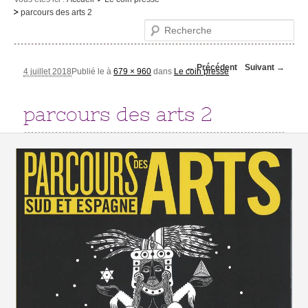
parcours des arts 2
Le musée
Recherche
Visites et activités
Navigation des
← Précédent
Suivant →
Evénements et expositions
4 juillet 2018
Publié le
à
679 × 960
dans
Le coin presse
images
Infos pratiques
parcours des arts 2