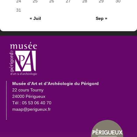
24
25
26
27
28
29
30
31
« Juil
Sep »
Musée d’Art et d’Archéologie du Périgord
22 cours Tourny
24000 Périgueux
Tél : 05 53 06 40 70
maap@perigueux.fr