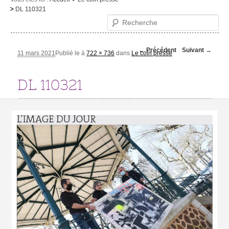
DL 110321
Le musée
Recherche
Visites et activités
Navigation des
← Précédent
Suivant →
Evénements et expositions
11 mars 2021
Publié le
à
722 × 736
dans
Le coin presse
images
Infos pratiques
DL 110321