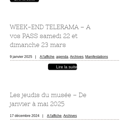
WEEK-END TELERAMA – A
vos PASS samedi 22 et
dimanche 23 mars
9 janvier 2025
|
A l'affiche
,
agenda
,
Archives
,
Manifestations
Lire la suite
Les jeudis du musée – De
janvier à mai 2025
17 décembre 2024
|
A l'affiche
,
Archives