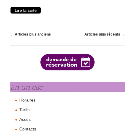
Lire la suite
Navigation des articles
←
Articles plus anciens
Articles plus récents
→
En un clic
Horaires
Tarifs
Accès
Contacts