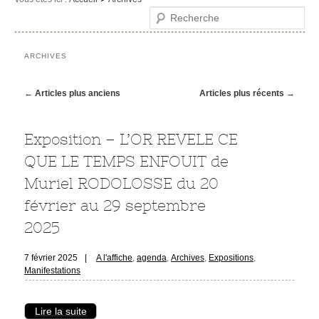
Recherche
Le musée
Visites et activités
ARCHIVES
Evénements et expositions
Navigation des articles
←
Articles plus anciens
Articles plus récents
→
Infos pratiques
Exposition – L’OR REVELE CE
QUE LE TEMPS ENFOUIT de
Muriel RODOLOSSE du 20
février au 29 septembre
2025
7 février 2025
|
A l'affiche
,
agenda
,
Archives
,
Expositions
,
Manifestations
Lire la suite