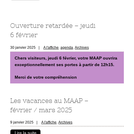
Ouverture retardée – jeudi
6 février
30 janvier 2025
|
A l'affiche
,
agenda
,
Archives
Chers visiteurs, jeudi 6 février, votre MAAP ouvrira
exceptionnellement ses portes à partir de 12h15.
Merci de votre compréhension
Les vacances au MAAP –
février / mars 2025
9 janvier 2025
|
A l'affiche
,
Archives
Lire la suite