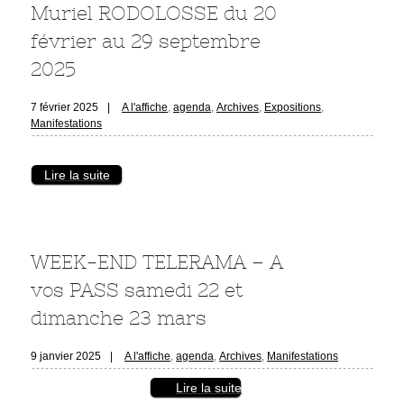
Muriel RODOLOSSE du 20
février au 29 septembre
2025
7 février 2025
|
A l'affiche
,
agenda
,
Archives
,
Expositions
,
Manifestations
Lire la suite
WEEK-END TELERAMA – A
vos PASS samedi 22 et
dimanche 23 mars
9 janvier 2025
|
A l'affiche
,
agenda
,
Archives
,
Manifestations
Lire la suite