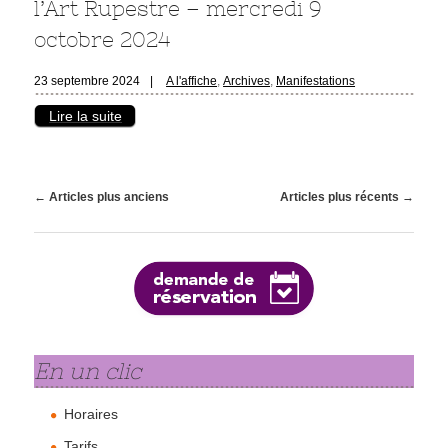
l’Art Rupestre – mercredi 9
octobre 2024
23 septembre 2024
|
A l'affiche
,
Archives
,
Manifestations
Lire la suite
Navigation des articles
←
Articles plus anciens
Articles plus récents
→
En un clic
Horaires
Tarifs