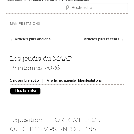
Recherche
Le musée
Visites et activités
MANIFESTATIONS
Evénements et expositions
Navigation des articles
←
Articles plus anciens
Articles plus récents
→
Infos pratiques
Les jeudis du MAAP –
Printemps 2026
5 novembre 2025
|
A l'affiche
,
agenda
,
Manifestations
Lire la suite
Exposition – L’OR REVELE CE
QUE LE TEMPS ENFOUIT de