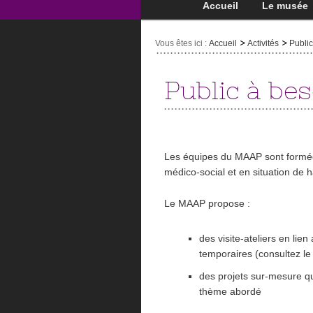
Accueil
Le musée
Vous êtes ici :
Accueil
Activités
Public
Public à be
Les équipes du MAAP sont formées
médico-social et en situation de 
Le MAAP propose :
des visite-ateliers en lie
temporaires (consultez le
des projets sur-mesure q
thème abordé