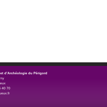
et d’Archéologie du Périgord
rny
ueux
6 40 70
eux.fr