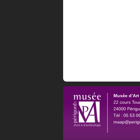
Musée d’Art 
22 cours Tou
24000 Périg
Tél : 05 53 0
maap@perigu